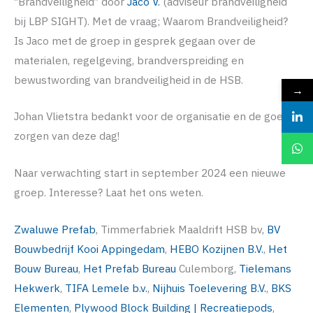
“Brandveiligheid” door
Jaco V.
(adviseur brandveiligheid
bij LBP SIGHT). Met de vraag; Waarom Brandveiligheid?
Is Jaco met de groep in gesprek gegaan over de
materialen, regelgeving, brandverspreiding en
bewustwording van brandveiligheid in de HSB.
→
Johan Vlietstra bedankt voor de organisatie en de goede
zorgen van deze dag!
Naar verwachting start in september 2024 een nieuwe
groep. Interesse? Laat het ons weten.
Zwaluwe Prefab
, Timmerfabriek Maaldrift HSB bv,
BV
Bouwbedrijf Kooi Appingedam
,
HEBO Kozijnen B.V.
,
Het
Bouw Bureau
,
Het Prefab Bureau
Culemborg,
Tielemans
Hekwerk
,
TIFA Lemele b.v.
,
Nijhuis Toelevering B.V.
,
BKS
Elementen
,
Plywood Block Building | Recreatiepods
,