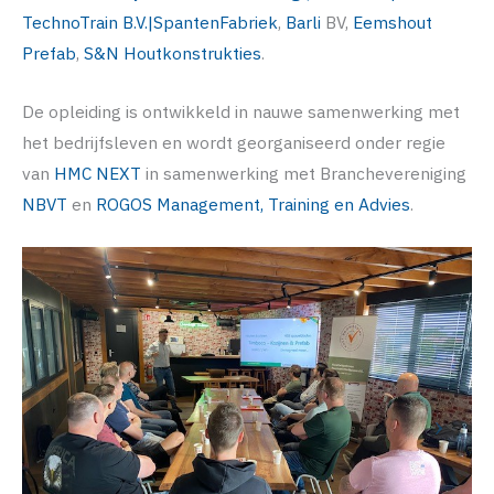
TechnoTrain B.V.|SpantenFabriek
,
Barli
BV,
Eemshout
Prefab
,
S&N Houtkonstrukties
.
De opleiding is ontwikkeld in nauwe samenwerking met
het bedrijfsleven en wordt georganiseerd onder regie
van
HMC NEXT
in samenwerking met Branchevereniging
NBVT
en
ROGOS Management, Training en Advies
.