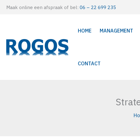
Ga
Maak online een afspraak of bel:
06 – 22 699 235
naar
de
HOME
MANAGEMENT
inhoud
CONTACT
Strat
H