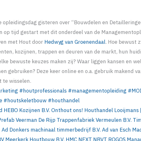
 opleidingsdag gisteren over “Bouwdelen en Detaillering
n op tijd gestart met dit onderdeel van de Managementopl
wen met Hout door
Hedwyg van Groenendaal
. Hoe bewust z
nten, kozijnen, trappen en deuren van de markt, hun huidi
elke bewuste keuzes maken zij? Waar liggen kansen en we
nen gebruiken? Deze keer online en o.a. gebruik makend va
 te wisselen.
rketing
#
houtprofessionals
#
managementopleiding
#
MO
e
#
houtskeletbouw
#
houthandel
d
HEBO Kozijnen B.V.
Onthout ons! Houthandel Looijmans 
Prefab
Veerman De Rijp
Trappenfabriek Vermeulen B.V.
Ti
.
Ad Donkers machinaal timmerbedrijf B.V.
Ad van Esch Ma
BV
Meerkerk Houtbouw B.V.
HMC NEXT
NBVT
ROGOS Manag