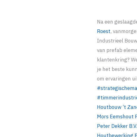
Na een geslaagde
Roest
, vanmorge
Industrieel Bou
van prefab eleme
klantenkring? W
je het beste kun
om ervaringen uit
#
strategischema
#
timmerindustri
Houtbouw ’t Zan
Mors
Eemshout 
Peter Dekker B.V
Houtbewerking 