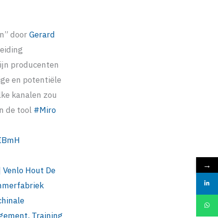
en” door
Gerard
eiding
ijn producenten
ge en potentiële
lke kanalen zou
n de tool
#
Miro
IBmH
→
| Venlo Hout
De
mmerfabriek
chinale
ement, Training