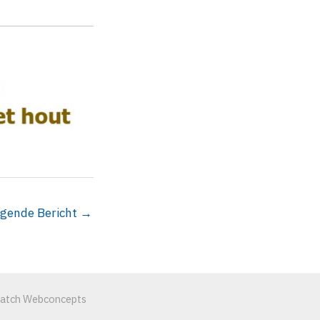
lgende Bericht
→
match Webconcepts