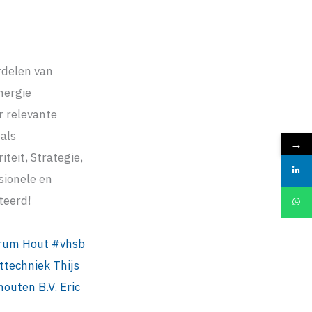
rdelen van
nergie
r relevante
als
→
teit, Strategie,
sionele en
teerd!
rum Hout
#
vhsb
ttechniek
Thijs
outen B.V.
Eric