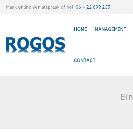
Ga
Maak online een afspraak of bel:
06 – 22 699 235
naar
de
HOME
MANAGEMENT
inhoud
CONTACT
Ei