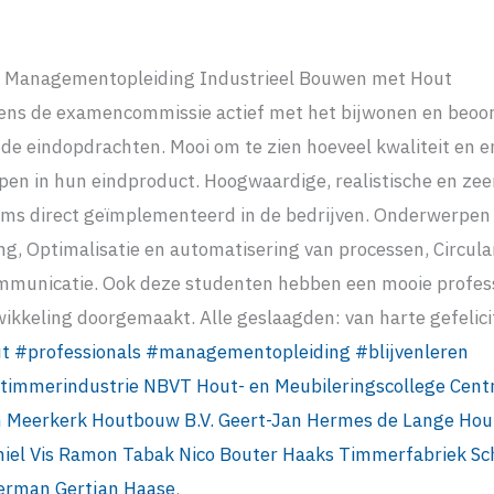
s Managementopleiding Industrieel Bouwen met Hout
ns de examencommissie actief met het bijwonen en beoo
 de eindopdrachten. Mooi om te zien hoeveel kwaliteit en e
en in hun eindproduct. Hoogwaardige, realistische en zee
oms direct geïmplementeerd in de bedrijven. Onderwerpen 
g, Optimalisatie en automatisering van processen, Circulari
mmunicatie. Ook deze studenten hebben een mooie profes
wikkeling doorgemaakt. Alle geslaagden: van harte gefelici
t
#
professionals
#
managementopleiding
#
blijvenleren
timmerindustrie
NBVT
Hout- en Meubileringscollege
Cent
n
Meerkerk Houtbouw B.V.
Geert-Jan Hermes
de Lange Hou
iel Vis
Ramon Tabak
Nico Bouter
Haaks
Timmerfabriek Sch
kerman
Gertjan Haase
.