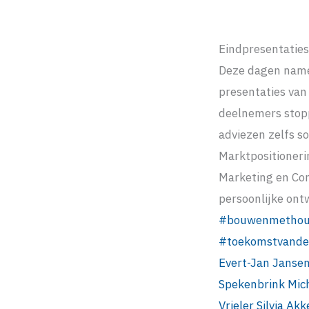
Eindpresentatie
Deze dagen name
presentaties van
deelnemers stopp
adviezen zelfs s
Marktpositionerin
Marketing en Co
persoonlijke ont
#
bouwenmethou
#
toekomstvande
Evert-Jan Janse
Spekenbrink
Mich
Vrieler
Silvia Ak