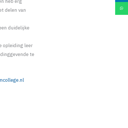
 en heb erg
et delen van
en duidelijke
 opleiding leer
eidinggevende te
college.nl