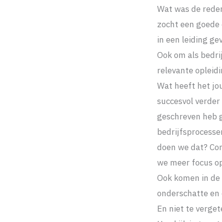
Wat was de reden
zocht een goede 
in een leiding g
Ook om als bedrij
relevante opleidi
Wat heeft het jou
succesvol verder 
geschreven heb g
bedrijfsprocesse
doen we dat? Con
we meer focus op
Ook komen in de o
onderschatte en 
En niet te verge