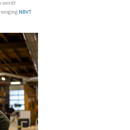
n wordt
reniging
NBVT