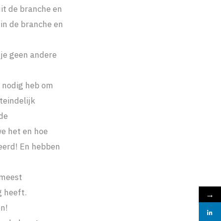
it de branche en
 in de branche en
s je geen andere
ik nodig heb om
teindelijk
 de
we het en hoe
ceerd! En hebben
 meest
 heeft.
→
en!