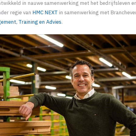
ontwikkeld in nauwe samenwerking met het bedrijfsleven e
nder regie van
HMC NEXT
in samenwerking met Brancheve
ment, Training en Advies
.