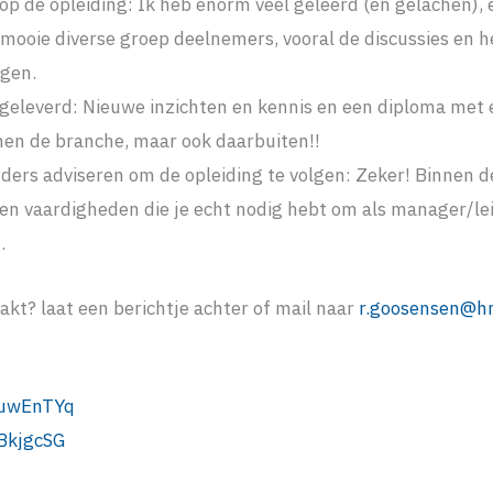
 op de opleiding: Ik heb enorm veel geleerd (en gelachen),
mooie diverse groep deelnemers, vooral de discussies en h
ngen.
geleverd: Nieuwe inzichten en kennis en een diploma met e
en de branche, maar ook daarbuiten!!
ders adviseren om de opleiding te volgen: Zeker! Binnen de
ls en vaardigheden die je echt nodig hebt om als manager/l
.
akt? laat een berichtje achter of mail naar
r.goosensen@hm
/euwEnTYq
eBkjgcSG