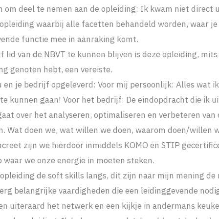
 om deel te nemen aan de opleiding: Ik kwam niet direct u
opleiding waarbij alle facetten behandeld worden, waar je
evende functie mee in aanraking komt.
f lid van de NBVT te kunnen blijven is deze opleiding, mit
ng genoten hebt, een vereiste.
 en je bedrijf opgeleverd: Voor mij persoonlijk: Alles wat 
te kunnen gaan! Voor het bedrijf: De eindopdracht die ik ui
aat over het analyseren, optimaliseren en verbeteren van
n. Wat doen we, wat willen we doen, waarom doen/willen 
creet zijn we hierdoor inmiddels KOMO en STIP gecertifi
 waar we onze energie in moeten steken.
pleiding de soft skills langs, dit zijn naar mijn mening de
erg belangrijke vaardigheden die een leidinggevende nodig
ten uiteraard het netwerk en een kijkje in andermans keuk