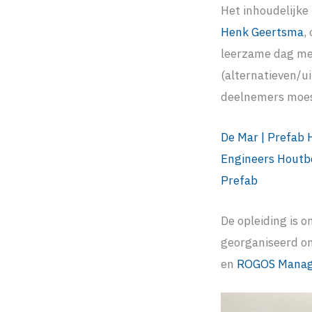
Het inhoudelijke
Henk Geertsma
,
leerzame dag met
(alternatieven/u
deelnemers moes
De Mar | Prefab
Engineers
Houtb
Prefab
De opleiding is 
georganiseerd o
en
ROGOS Manage