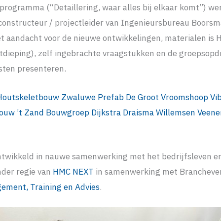
 programma (“Detaillering, waar alles bij elkaar komt”) we
 constructeur / projectleider van Ingenieursbureau Boorsm
 aandacht voor de nieuwe ontwikkelingen, materialen is 
itdieping), zelf ingebrachte vraagstukken en de groepsopd
ten presenteren.
 Houtskeletbouw
Zwaluwe Prefab
De Groot Vroomshoop
Vi
ouw ’t Zand
Bouwgroep Dijkstra Draisma
Willemsen Veene
ontwikkeld in nauwe samenwerking met het bedrijfsleven e
nder regie van
HMC NEXT
in samenwerking met Brancheve
ment, Training en Advies
.