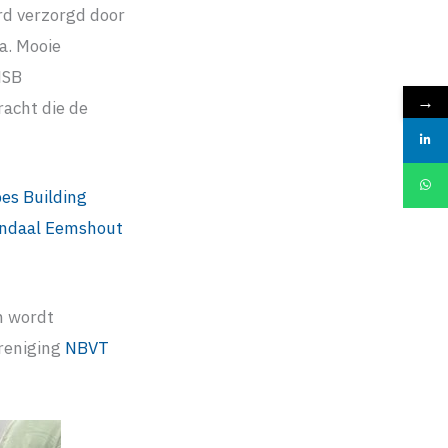
rd verzorgd door
a. Mooie
HSB
→
racht die de
bes Building
ndaal
Eemshout
n wordt
reniging
NBVT