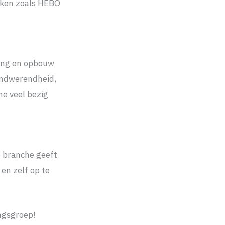
eken zoals HEBO
king en opbouw
andwerendheid,
me veel bezig
e branche geeft
en zelf op te
ngsgroep!