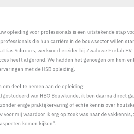
w opleiding voor professionals is een uitstekende stap voo
professionals die hun carrière in de bouwsector willen star
attias Schreurs, werkvoorbereider bij Zwaluwe Prefab BV,
ucces heeft afgerond. We hadden het genoegen om hem enk
 ervaringen met de HSB opleiding.
 om deel te nemen aan de opleiding:
afgestudeerd van HBO Bouwkunde, ik ben daarna direct ga
onder enige praktijkervaring of echte kennis over houtsk
uw voor mij waardoor ik erg op zoek was naar de vakkennis,
l aspecten komen kijken”.