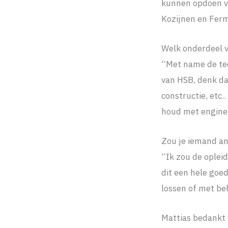
kunnen opdoen vo
Kozijnen en Ferma
Welk onderdeel v
“Met name de tec
van HSB, denk da
constructie, etc.
houd met enginee
Zou je iemand an
“Ik zou de oplei
dit een hele goed
lossen of met be
Mattias bedankt 