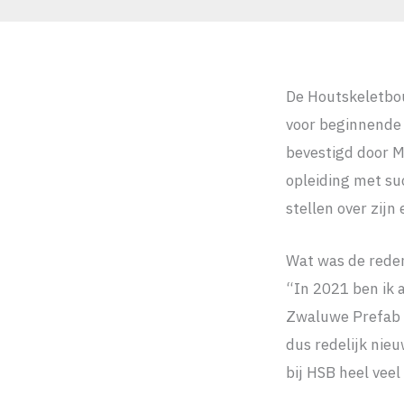
De Houtskeletbou
voor beginnende 
bevestigd door M
opleiding met s
stellen over zijn
Wat was de reden
“In 2021 ben ik 
Zwaluwe Prefab z
dus redelijk nie
bij HSB heel vee