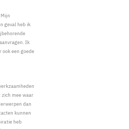
 Mijn
n geval heb ik
ijbehorende
aanvragen. Ik
er ook een goede
n werkzaamheden
t zich mee waar
derwerpen dan
ntacten kunnen
iratie heb