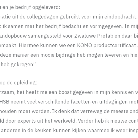
 en je bedrijf opgeleverd:
matie uit de collegedagen gebruikt voor mijn eindopdracht.
 ik samen met het bedrijf bedacht en vormgegeven. In mij
andopbouw samengesteld voor Zwaluwe Prefab en daar b
 gemaakt. Hiermee kunnen we een KOMO productcertificaat 
op deze manier een mooie bijdrage heb mogen leveren en hi
 heb gekregen”.
 op de opleiding:
erzaam, het heeft me een boost gegeven in mijn kennis e
. HSB neemt veel verschillende facetten en uitdagingen me
houden moet worden. Ik denk dat verreweg de meeste on
ld door experts uit het werkveld. Verder heb ik nieuwe co
j anderen in de keuken kunnen kijken waarmee ik weer insp