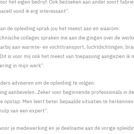
or het eigen bedrijf. Ook bezoeken aan ander soort fabri
cell vond ik erg interessant”.
an de opleiding sprak jou het meest aan en waarom:
hnische colleges spraken me aan die gingen over de wer
arbij aan warmte- en vochttransport, luchtdichtingen, br
. Dit is voor mij ook het meest van toepassing aangezien ik 
ring in mijn werk”.
ders adviseren om de opleiding te volgen:
ding aanbevelen. Zeker voor beginnende professionals in d
e opstap. Men leert beter bepaalde situaties te herkennen 
hulp van een expert”.
voor je medewerking en je deelname aan de vorige opleidi