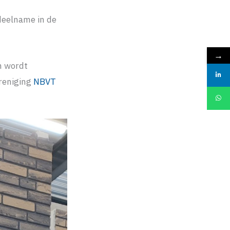
deelname in de
→
n wordt
reniging
NBVT