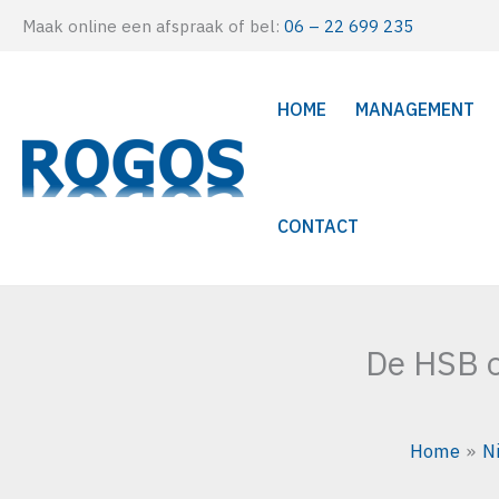
Ga
Maak online een afspraak of bel:
06 – 22 699 235
naar
de
HOME
MANAGEMENT
inhoud
CONTACT
De HSB o
Home
N