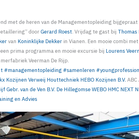
nd met de heren van de Managementopleiding bijgepraat 
taillering” door
Gerard Roest
. Vrijdag te gast bij
Thomas 
ker
van
Koninklijke Dekker
in Vianen. Een mooie combi met
 een prima programma en mooie excursie bij
Lourens Vee
merfabriek Veerman De Rijp.
t
#
managementopleiding
#
samenleren
#
youngprofession
kx Kozijnen
Verweij Houttechniek
HEBO Kozijnen B.V.
ABC 
f Gebr. van de Ven B.V.
De Hillegomse
WEBO
HMC NEXT
N
ining en Advies