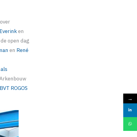
over
Everink
en
 de open dag
rman
en
René
als
Arkenbouw
BVT
ROGOS
→