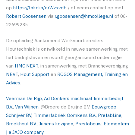
op
https://lnkd.in/erWzxvdb
/ of neem contact op met
Robert Goosensen
via
r.goosensen@hmcollege.nl
of 06-
22699235.
De opleiding Aankomend Werkvoorbereiders
Houttechniek is ontwikkeld in nauwe samenwerking met
het bedrijfsleven en wordt georganiseerd onder regie
van
HMC NEXT
, in samenwerking met Branchevereniging
NBVT
,
Hout Support
en
ROGOS Management, Training en
Advies
.
Veerman De Rijp
,
Ad Donkers machinaal timmerbedrijf
B.V.
,
Van Wijnen
, @Broere de Bruijne B.V.
Bouwgroep
Schrijver BV
,
Timmerfabriek Oomkens B.V.
,
PrefabLine
,
Broekhout B.V.
,
Juriëns kozijnen
,
Prestobouw
,
Elementem
| a JAJO company