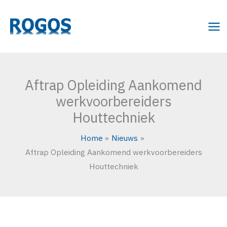
Ga
naar
de
inhoud
Aftrap Opleiding Aankomend
werkvoorbereiders
Houttechniek
Home
Nieuws
Aftrap Opleiding Aankomend werkvoorbereiders
Houttechniek