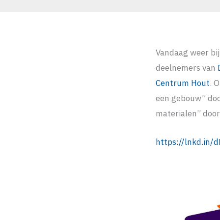
Vandaag weer bij
deelnemers van
Centrum Hout
. 
een gebouw” doo
materialen” doo
https://lnkd.i