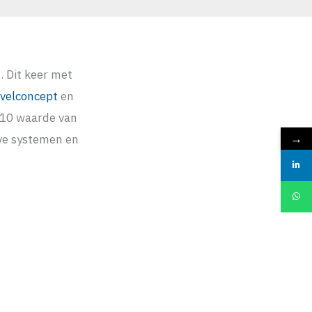
 Dit keer met
velconcept
en
V10 waarde van
→
ve systemen en