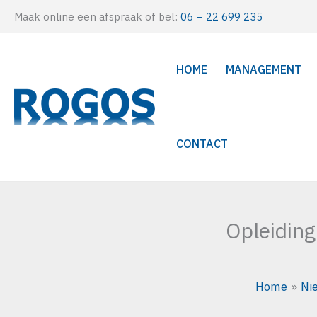
Ga
Maak online een afspraak of bel:
06 – 22 699 235
naar
de
HOME
MANAGEMENT
inhoud
CONTACT
Opleiding
Home
Ni