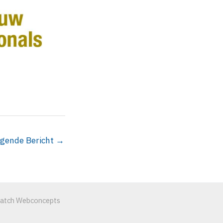
lgende Bericht
→
match Webconcepts