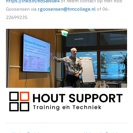
https://lnkd.in/edSaWue4
of neem contact op met Rob
Goosensen via
r.goosensen@hmcollege.nl
of 06-
22699235.