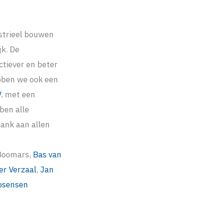
strieel bouwen
k. De
tiever en beter
bben we ook een
.
met een
ben alle
ank aan allen
 Boomars,
Bas van
er Verzaal
,
Jan
osensen