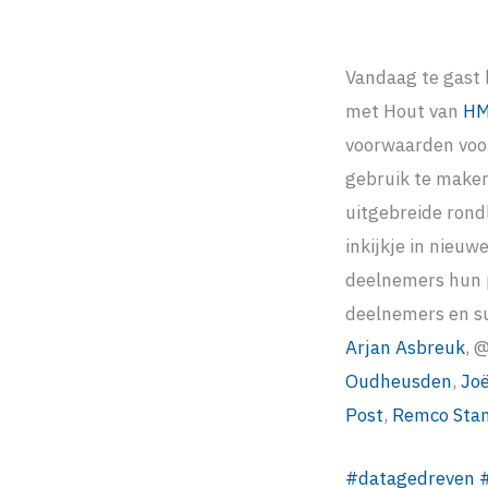
Vandaag te gast 
met Hout van
HM
voorwaarden voor
gebruik te maken
uitgebreide rond
inkijkje in nieuw
deelnemers hun p
deelnemers en s
Arjan Asbreuk
, 
Oudheusden
,
Jo
Post
,
Remco Sta
#
datagedreven