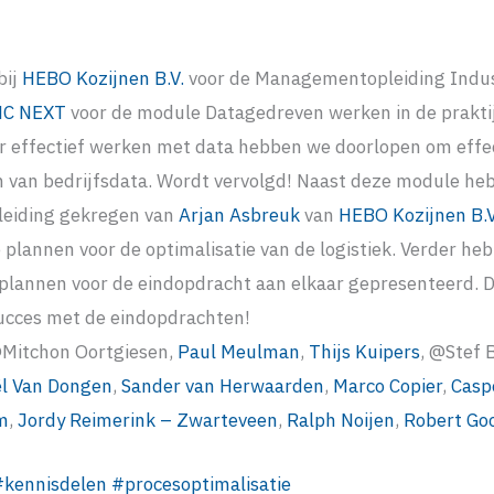
bij
HEBO Kozijnen B.V.
voor de Managementopleiding Indu
C NEXT
voor de module Datagedreven werken in de praktij
 effectief werken met data hebben we doorlopen om effec
 van bedrijfsdata. Wordt vervolgd! Naast deze module he
leiding gekregen van
Arjan Asbreuk
van
HEBO Kozijnen B.V
e plannen voor de optimalisatie van de logistiek. Verder heb
lannen voor de eindopdracht aan elkaar gepresenteerd. D
ucces met de eindopdrachten!
@Mitchon Oortgiesen,
Paul Meulman
,
Thijs Kuipers
, @Stef
ël Van Dongen
,
Sander van Herwaarden
,
Marco Copier
,
Casp
m
,
Jordy Reimerink – Zwarteveen
,
Ralph Noijen
,
Robert Go
#
kennisdelen
#
procesoptimalisatie