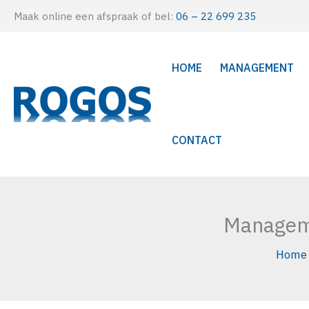
Ga
Maak online een afspraak of bel:
06 – 22 699 235
naar
de
HOME
MANAGEMENT
inhoud
CONTACT
Manageme
Home