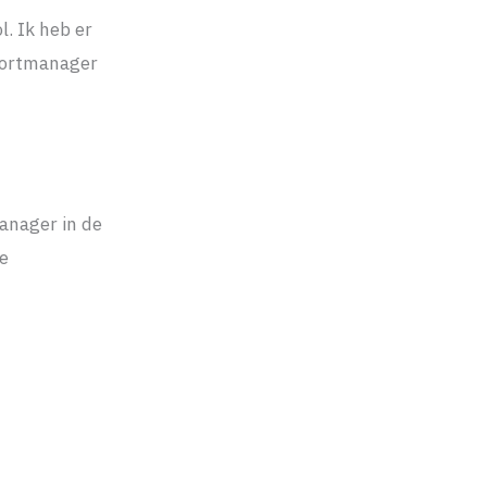
. Ik heb er
xportmanager
manager in de
de