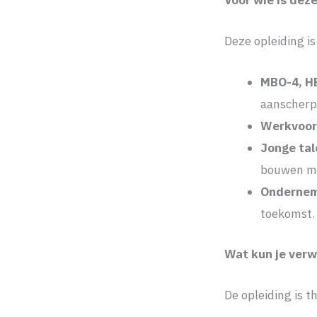
Voor wie is deze
Deze opleiding is
MBO-4, H
aanscherp
Werkvoorb
Jonge tal
bouwen me
Onderneme
toekomst.
Wat kun je ver
De opleiding is 