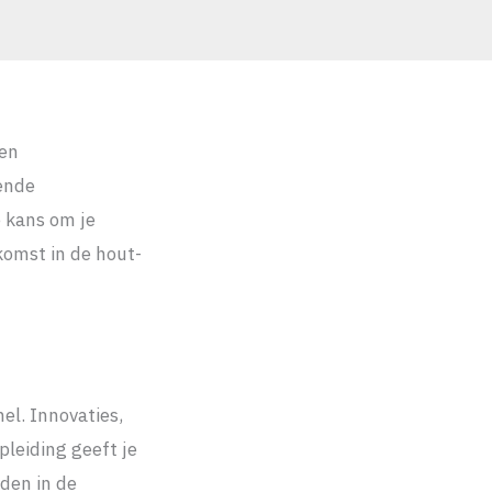
een
ende
e kans om je
komst in de hout-
el. Innovaties,
leiding geeft je
iden in de