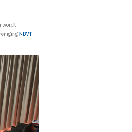
n wordt
reniging
NBVT