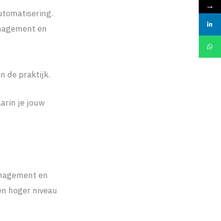
→
utomatisering.
management en
n de praktijk.
arin je jouw
management en
en hoger niveau