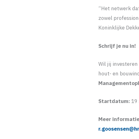
“Het netwerk dat
zowel profession
Koninklijke Dekk
Schrijf je nu in!
Wil jij investere
hout- en bouwind
Managementople
Startdatum:
19
Meer informatie
r.goosensen@hm