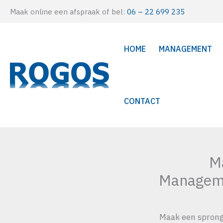
Ga
Maak online een afspraak of bel:
06 – 22 699 235
naar
de
HOME
MANAGEMENT
inhoud
CONTACT
Ma
Manageme
Maak een sprong