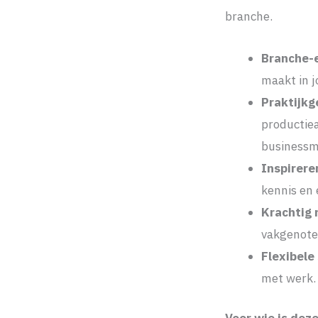
branche.
Branche-
maakt in j
Praktijkg
productie
businessm
Inspirere
kennis en 
Krachtig
vakgenote
Flexibele
met werk.