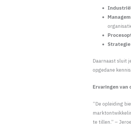
Industrië
Manageme
organisati
Procesopt
Strategie
Daarnaast sluit j
opgedane kennis 
Ervaringen van
“De opleiding bi
marktontwikkelin
te tillen.” – Jer