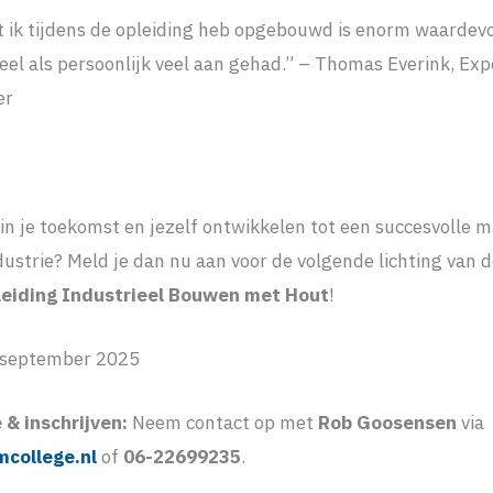
 ik tijdens de opleiding heb opgebouwd is enorm waardevol
eel als persoonlijk veel aan gehad.” – Thomas Everink, E
er
n in je toekomst en jezelf ontwikkelen tot een succesvolle 
ustrie? Meld je dan nu aan voor de volgende lichting van 
iding Industrieel Bouwen met Hout
!
 september 2025
 & inschrijven:
Neem contact op met
Rob Goosensen
via
college.nl
of
06-22699235
.