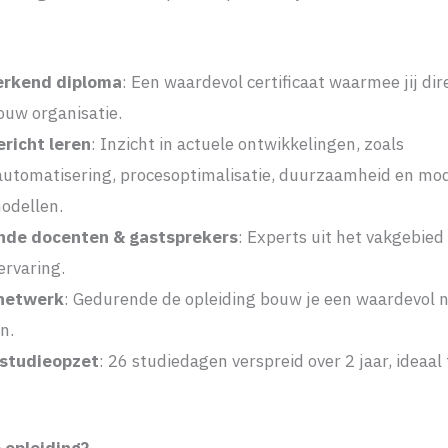
erkend diploma
: Een waardevol certificaat waarmee jij di
ouw organisatie.
ericht leren
: Inzicht in actuele ontwikkelingen, zoals
automatisering, procesoptimalisatie, duurzaamheid en mo
odellen.
nde docenten & gastsprekers
: Experts uit het vakgebied
ervaring.
 netwerk
: Gedurende de opleiding bouw je een waardevol 
n.
 studieopzet
: 26 studiedagen verspreid over 2 jaar, ideaa