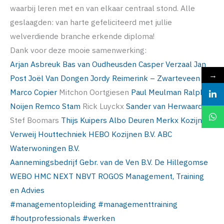
waarbij leren met en van elkaar centraal stond. Alle
geslaagden: van harte gefeliciteerd met jullie
welverdiende branche erkende diploma!
Dank voor deze mooie samenwerking:
Arjan Asbreuk
Bas van Oudheusden
Casper Verzaal
Jan
→
Post
Joël Van Dongen
Jordy Reimerink – Zwarteveen
Marco Copier
Mitchon Oortgiesen
Paul Meulman
Ralph
Noijen
Remco Stam
Rick Luyckx
Sander van Herwaarden
Stef Boomars
Thijs Kuipers
Albo Deuren
Merkx Kozijnen
Verweij Houttechniek
HEBO Kozijnen B.V.
ABC
Waterwoningen B.V.
Aannemingsbedrijf Gebr. van de Ven B.V.
De Hillegomse
WEBO
HMC NEXT
NBVT
ROGOS Management, Training
en Advies
#
managementopleiding
#
managementtraining
#
houtprofessionals
#
werken