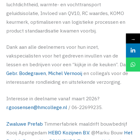
luchtdichtheid, warmte- en vochttransport
geluidsisolatie, Invloed van QV10, RC waardes, KOMO
keurmerk, optimaliseren van logistieke processen en
product standaardisatie kwamen voorbij.
→
Dank aan alle deelnemers voor hun inzet,
vakspecialisten voor het gedreven invullen van de
lessen en bedrijven voor een “kijkje in de keuken”. Dank
Gebr. Bodegraven
,
Michel Vernooij
en collega’s voor de
interessante rondleiding en uitstekende verzorging.
Interesse in deelname vanaf maart 2026?
r.goosensen@hmcollege.nl
/ 06-22699235.
Zwaluwe Prefab
Timmerfabriek maaldrift bouwbedrijf
Kooij Appingedam
HEBO Kozijnen B.V.
@Marku Bouw
Het