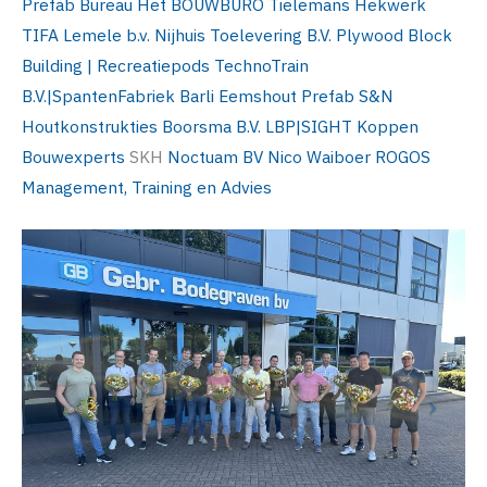
Prefab Bureau
Het BOUWBURO
Tielemans Hekwerk
TIFA Lemele b.v.
Nijhuis Toelevering B.V.
Plywood Block
Building | Recreatiepods
TechnoTrain
B.V.|SpantenFabriek
Barli
Eemshout Prefab
S&N
Houtkonstrukties
Boorsma B.V.
LBP|SIGHT
Koppen
Bouwexperts
SKH
Noctuam BV
Nico Waiboer
ROGOS
Management, Training en Advies