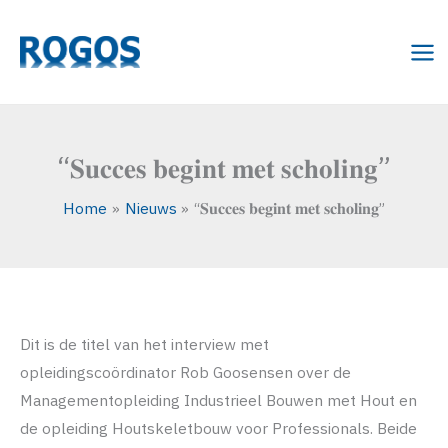
Ga
naar
de
inhoud
“𝐒𝐮𝐜𝐜𝐞𝐬 𝐛𝐞𝐠𝐢𝐧𝐭 𝐦𝐞𝐭 𝐬𝐜𝐡𝐨𝐥𝐢𝐧𝐠”
Home
Nieuws
“𝐒𝐮𝐜𝐜𝐞𝐬 𝐛𝐞𝐠𝐢𝐧𝐭 𝐦𝐞𝐭 𝐬𝐜𝐡𝐨𝐥𝐢𝐧𝐠”
Dit is de titel van het interview met
opleidingscoördinator Rob Goosensen over de
Managementopleiding Industrieel Bouwen met Hout en
de opleiding Houtskeletbouw voor Professionals. Beide